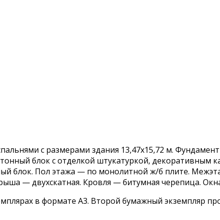
спальнями с размерами здания 13,47х15,72 м. Фундамен
етонный блок с отделкой штукатуркой, декоративным к
ный блок. Пол этажа — по монолитной ж/б плите. Межэ
ыша — двухскатная. Кровля — битумная черепица. Окн
емплярах в формате А3. Второй бумажный экземпляр про