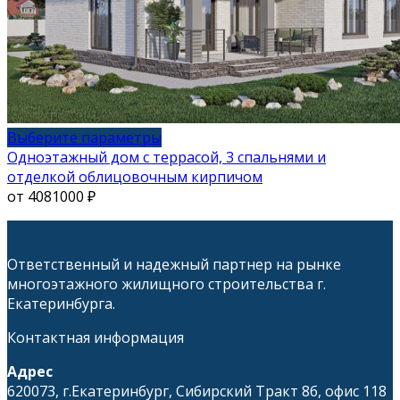
Этот
Выберите параметры
товар
Одноэтажный дом с террасой, 3 спальнями и
имеет
отделкой облицовочным кирпичом
несколько
от
4081000
₽
вариаций.
Опции
можно
Ответственный и надежный партнер на рынке
выбрать
многоэтажного жилищного строительства г.
на
Екатеринбурга.
странице
товара.
Контактная информация
Адрес
620073, г.Екатеринбург, Сибирский Тракт 8б, офис 118