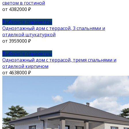
имеет
светом в гостиной
несколько
от
4382000
₽
вариаций.
Опции
Этот
Выберите параметры
можно
товар
Одноэтажный дом с террасой, 3 спальнями и
выбрать
имеет
отделкой штукатуркой
на
несколько
от
3959000
₽
странице
вариаций.
товара.
Опции
Этот
Выберите параметры
можно
товар
Одноэтажный дом с террасой, тремя спальнями и
выбрать
имеет
отделкой кирпичом
на
несколько
от
4638000
₽
странице
вариаций.
товара.
Опции
можно
выбрать
на
странице
товара.