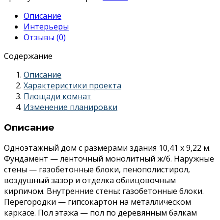
из
Описание
газобетонных
Интерьеры
блоков
Отзывы (0)
с
гаражом
Содержание
на
2
Описание
машины
Характеристики проекта
Площади комнат
Изменение планировки
Описание
Одноэтажный дом с размерами здания 10,41 x 9,22 м.
Фундамент — ленточный монолитный ж/б. Наружные
стены — газобетонные блоки, пенополистирол,
воздушный зазор и отделка облицовочным
кирпичом. Внутренние стены: газобетонные блоки.
Перегородки — гипсокартон на металлическом
каркасе. Пол этажа — пол по деревянным балкам