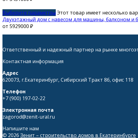
Выберите параметры
Этот товар имеет несколько ва
Двухэтажный дом с навесом для машины, балконом и 
от
5929000
₽
Ответственный и надежный партнер на рынке многоэт
Контактная информация
Адрес
620073, г.Екатеринбург, Сибирский Тракт 8б, офис 118
Телефон
+7 (900) 197-02-22
Электронная почта
zagorod@zenit-ural.ru
Напишите нам
© 2026
Зенит – строительство домов в Екатеринбурге