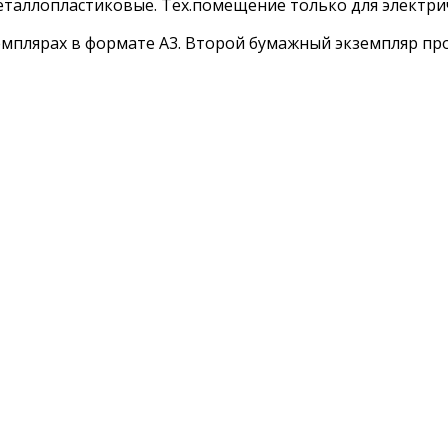
еталлопластиковые. Тех.помещение только для электрич
емплярах в формате А3. Второй бумажный экземпляр про