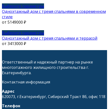
на
вариаций.
странице
Опции
Этот
Выберите параметры
товара.
можно
товар
Одноэтажный дом с тремя спальнями в современном
выбрать
имеет
стиле
на
несколько
от
5149000
₽
странице
вариаций.
товара.
Опции
Этот
Выберите параметры
можно
товар
Одноэтажный дом с тремя спальнями и террасой
выбрать
имеет
от
3413000
₽
на
несколько
странице
вариаций.
товара.
Опции
Ответственный и надежный партнер на рынке
можно
многоэтажного жилищного строительства г.
выбрать
Екатеринбурга.
на
странице
Контактная информация
товара.
Адрес
620073, г.Екатеринбург, Сибирский Тракт 8б, офис 118
Телефон