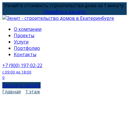
Перейти
Узнайте стоимость строительства дома за 1 минуту.
к
Перейти к расчету
содержанию
О компании
Проекты
Услуги
Портфолио
Контакты
+7 (900) 197-02-22
с 09:00 до 18:00
0
Заказать звонок
Главная
1 этаж