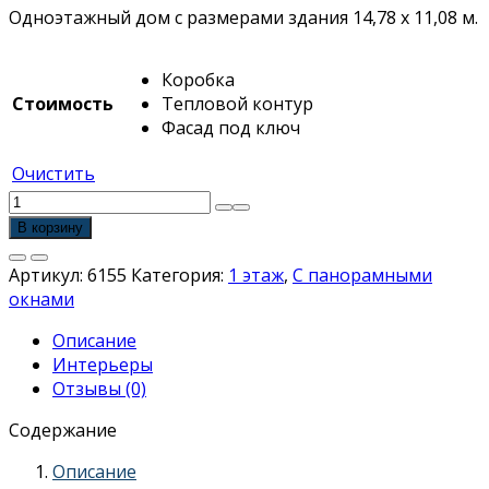
Одноэтажный дом с размерами здания 14,78 х 11,08 м.
Коробка
Стоимость
Тепловой контур
Фасад под ключ
Очистить
Количество
товара
В корзину
Одноэтажный
дом
Артикул:
6155
Категория:
1 этаж
,
С панорамными
с
окнами
тремя
Описание
спальнями
Интерьеры
и
Отзывы (0)
гардеробом
Содержание
Описание