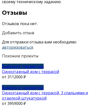
своему техническому заданию.
Отзывы
Отзывов пока нет.
Добавить отзыв
Для отправки отзыва вам необходимо
авторизоваться
.
Похожие проекты
Этот
Выберите параметры
товар
Одноэтажный дом с террасой
имеет
от
3112000
₽
несколько
вариаций.
Этот
Выберите параметры
Опции
товар
Одноэтажный дом с террасой, 3 спальнями и
можно
имеет
отделкой штукатуркой
выбрать
несколько
от
3959000
₽