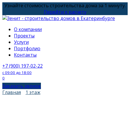
Перейти
Узнайте стоимость строительства дома за 1 минуту.
к
Перейти к расчету
содержанию
О компании
Проекты
Услуги
Портфолио
Контакты
+7 (900) 197-02-22
с 09:00 до 18:00
0
Заказать звонок
Главная
1 этаж