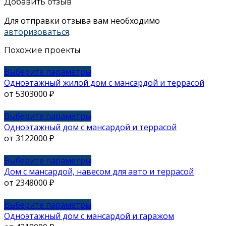
Добавить отзыв
Для отправки отзыва вам необходимо
авторизоваться
.
Похожие проекты
Этот
Выберите параметры
товар
Одноэтажный жилой дом с мансардой и террасой
имеет
от
5303000
₽
несколько
вариаций.
Этот
Выберите параметры
Опции
товар
Одноэтажный дом с мансардой и террасой
можно
имеет
от
3122000
₽
выбрать
несколько
на
вариаций.
Этот
Выберите параметры
странице
Опции
товар
Дом с мансардой, навесом для авто и террасой
товара.
можно
имеет
от
2348000
₽
выбрать
несколько
на
вариаций.
Этот
Выберите параметры
странице
Опции
товар
Одноэтажный дом с мансардой и гаражом