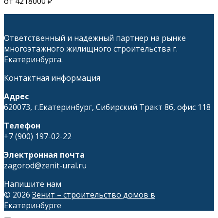
товара.
можно
имеет
от
4218000
₽
выбрать
несколько
на
вариаций.
странице
Опции
Ответственный и надежный партнер на рынке
товара.
можно
многоэтажного жилищного строительства г.
выбрать
Екатеринбурга.
на
странице
Контактная информация
товара.
Адрес
620073, г.Екатеринбург, Сибирский Тракт 8б, офис 118
Телефон
+7 (900) 197-02-22
Электронная почта
zagorod@zenit-ural.ru
Напишите нам
© 2026
Зенит – строительство домов в
Екатеринбурге