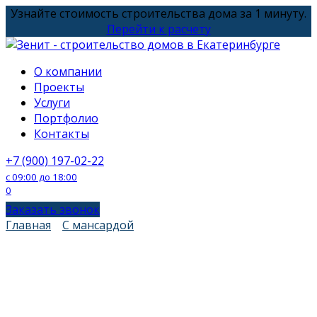
Перейти
Узнайте стоимость строительства дома за 1 минуту.
к
Перейти к расчету
содержанию
О компании
Проекты
Услуги
Портфолио
Контакты
+7 (900) 197-02-22
с 09:00 до 18:00
0
Заказать звонок
Главная
С мансардой