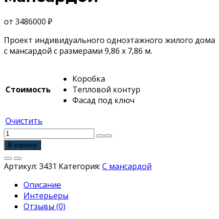
от
3486000
₽
Проект индивидуального одноэтажного жилого дома
с мансардой с размерами 9,86 x 7,86 м.
Коробка
Стоимость
Тепловой контур
Фасад под ключ
Очистить
Количество
товара
В корзину
Проект
небольшого
Артикул:
3431
Категория:
С мансардой
одноэтажного
Описание
дома
Интерьеры
с
Отзывы (0)
мансардой