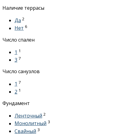
Наличие террасы
2
Да
6
Нет
Число спален
1
1
7
3
Число санузлов
7
1
1
2
Фундамент
2
Ленточный
3
Монолитный
3
Свайный