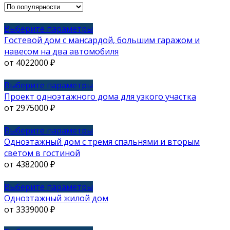
популярности
Этот
Выберите параметры
товар
Гостевой дом с мансардой, большим гаражом и
имеет
навесом на два автомобиля
несколько
от
4022000
₽
вариаций.
Опции
Этот
Выберите параметры
можно
товар
Проект одноэтажного дома для узкого участка
выбрать
имеет
от
2975000
₽
на
несколько
странице
вариаций.
Этот
Выберите параметры
товара.
Опции
товар
Одноэтажный дом с тремя спальнями и вторым
можно
имеет
светом в гостиной
выбрать
несколько
от
4382000
₽
на
вариаций.
странице
Опции
Этот
Выберите параметры
товара.
можно
товар
Одноэтажный жилой дом
выбрать
имеет
от
3339000
₽
на
несколько