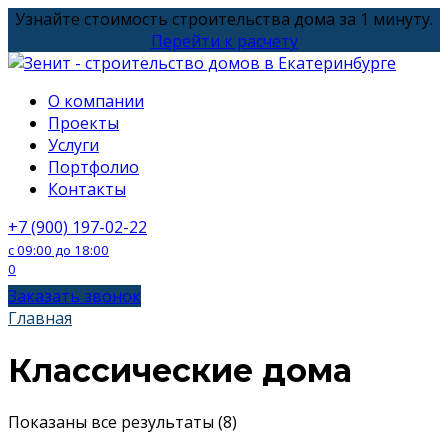
Перейти
Узнайте стоимость строительства дома за 1 минуту.
к
Перейти к расчету
содержанию
О компании
Проекты
Услуги
Портфолио
Контакты
+7 (900) 197-02-22
с 09:00 до 18:00
0
Заказать звонок
Главная
Классические дома
Сортировка:
Показаны все результаты (8)
по