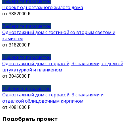
странице
вариаций.
Этот
Выберите параметры
товара.
Опции
товар
Проект одноэтажного жилого дома
можно
имеет
от
3882000
₽
выбрать
несколько
на
вариаций.
Этот
Выберите параметры
странице
Опции
товар
Одноэтажный дом с гостиной со вторым светом и
товара.
можно
имеет
камином
выбрать
несколько
от
3182000
₽
на
вариаций.
странице
Опции
Этот
Выберите параметры
товара.
можно
товар
Одноэтажный дом с террасой, 3 спальнями, отделкой
выбрать
имеет
штукатуркой и планкеном
на
несколько
от
3045000
₽
странице
вариаций.
товара.
Опции
Этот
Выберите параметры
можно
товар
Одноэтажный дом с террасой, 3 спальнями и
выбрать
имеет
отделкой облицовочным кирпичом
на
несколько
от
4081000
₽
странице
вариаций.
Подобрать проект
товара.
Опции
можно