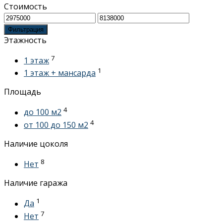
Стоимость
выбрать
Минимальная
Максимальная
на
цена
цена
странице
Фильтрация
Этажность
товара.
7
1 этаж
1
1 этаж + мансарда
Площадь
4
до 100 м2
4
от 100 до 150 м2
Наличие цоколя
8
Нет
Наличие гаража
1
Да
7
Нет